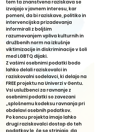
tem ta znanstvena raziskava se
izvajajo v javnem interesu, kar
pomeni, da bi raziskave, politiko in
intervencijska prizadevanja
informirali z boljšim
razumevanjem vpliva kulturnih in
družbenih norm na izkušnje
viktimizacije in diskriminacije v šoli
med LGBTQ dijaki.
Z vašimi osebnimi podatki bodo
lahko delali raziskovalci in
raziskovalni sodelavci, ki delajo na
FREE projektu na Univerzi v Gentu.
Vsi uslužbenci za ravnanje z
osebnimi podatki so zavezani
„splošnemu kodeksu ravnanja pri
obdelavi osebnih podatkov.
Po koncu projekta imajo lahko
drugi raziskovalci dostop do teh
podatkov le, če se strinjajo, da