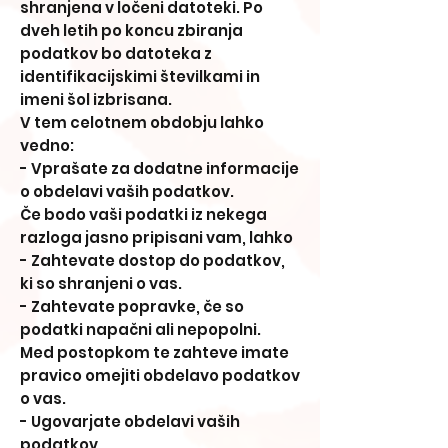
shranjena v ločeni datoteki. Po
dveh letih po koncu zbiranja
podatkov bo datoteka z
identifikacijskimi številkami in
imeni šol izbrisana.
V tem celotnem obdobju lahko
vedno:
- Vprašate za dodatne informacije
o obdelavi vaših podatkov.
Če bodo vaši podatki iz nekega
razloga jasno pripisani vam, lahko
- Zahtevate dostop do podatkov,
ki so shranjeni o vas.
- Zahtevate popravke, če so
podatki napačni ali nepopolni.
Med postopkom te zahteve imate
pravico omejiti obdelavo podatkov
o vas.
- Ugovarjate obdelavi vaših
podatkov.