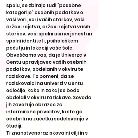
spolu, se zbirajo tudi "posebne
kategorije" osebnih podatkov o
vaši veri, veri vaših staršev, vaši
državi rojstva, državi rojstva vaših
staršev, vaši spolni usmerjenosti in
spolni identiteti, psihološkem
počutju in lokaciji vaše šole.
Obveščamo vas, da je Univerza v
Gentu upravljavec vaših osebnih
podatkov, obdelanih v okviru te
raziskave. To pomeni, da se
raziskovalci na univerzi v Gentu
odločijo, kako in zakaj se bodo
obdelali v okviru raziskave. Seveda
jih zavezuje obrazec za
informirano privolitev, ki ste ga
odobrili na začetku sodelovanja v
študiji.
Ti znanstvenoraziskovalni cilji in s